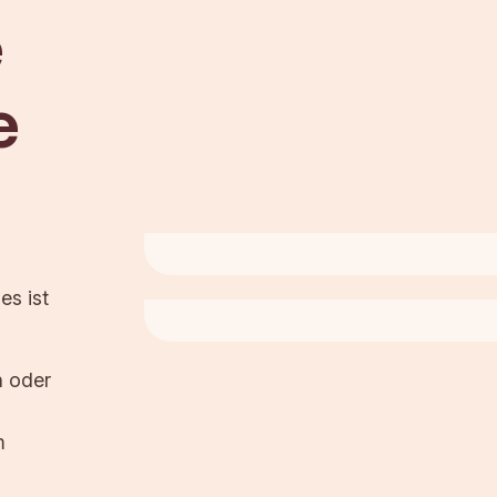
e
e
es ist
n oder
m