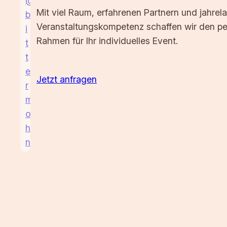
@
Mit viel Raum, erfahrenen Partnern und jahrel
b
Veranstaltungskompetenz schaffen wir den pe
i
Rahmen für Ihr individuelles Event.
t
t
e
Jetzt anfragen
r
m
o
h
n