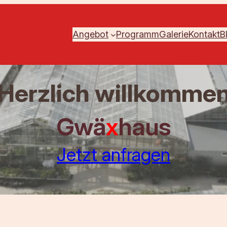
Angebot
Programm
Galerie
Kontakt
B
Herzlich willkomme
Gwä
x
haus
Jetzt anfragen